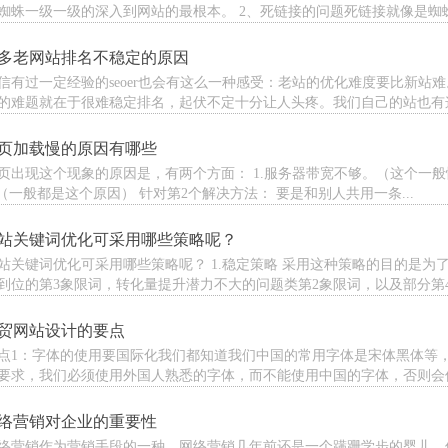
蜘蛛一级一级的深入到网站的最根本。 2、死链接的问题死链接就像是蜘蛛在
多老网站排名不稳定的原因
信有过一定经验的seoer也会有这么一种感受：老站的优化难度要比新
的难题就在于很难稳定排名，起伏不定十分让人头疼。我们自己的站也有这种
页加载慢的原因有哪些
页出现这个现象的原因是，有两个方面： 1.服务器带宽不够。（这个一般
”（一般都是这个原因） 针对第2个解决方法： 要是和别人共用一条...
站关键词优化可采用哪些策略呢？
站关键词优化可采用哪些策略呢？ 1.稳定策略 采用这种策略的目的是
到位的第3象限词，转化量提升潜力不大的问题类第2象限词，以及部分第4象
贸网站设计的要点
点1：字体的使用要国际化我们都知道我们中国的常用字体是宋体黑体等，国外呢？
要求，我们必须使用外国人熟悉的字体，而不能使用中国的字体，否则会使得
络营销对企业的重要性
络营销作为营销手段的一种，网络营销几年前还是一个蹒跚学步的婴儿，