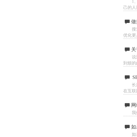
1
己的人
做
搜
优化更
关
说
到烦的
S
长
在互联
网
我
如
如