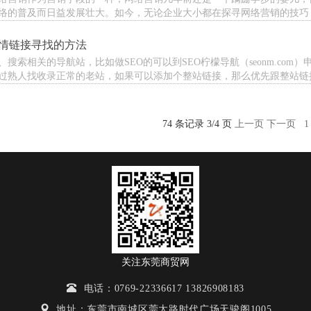
络的普及而日益发展壮大。如今，无论企业大小都在探寻网络营销的技巧，以
情链接寻找的方法
、搜索相关的导航站，比如做SEO的可以到SEO柠檬导航（seonm.co
过熟人找收录正常的老站，如果可以添加个整站链接，那么优先跟整站链接交
74 条记录 3/4 页
上一页
下一页
关注东莞商贸网
电话：0769-22336617 13826908183
地址：东莞市南城区莞太路时代广场天骏阁1005