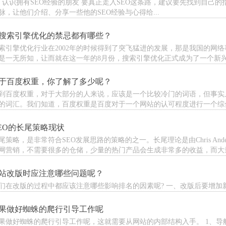
、认识拥有SEO经验的朋友 要真正走入SEO这条路，建议要先找到自己
脉，让他们介绍、分享一些他的SEO经验与心得给...
搜索引擎优化的禁忌都有哪些？
索引擎优化行业在2002年的时候得到了突飞猛进的发展，那是我国的网
是一无所知，让而就在这一年的8月份，搜索引擎优化正式成为了一个新兴.
于百度权重，你了解了多少呢？
到百度权重，对于大部分的人来说，应该是一个比较冷门的词语，但事实
的词汇。我们知道，百度权重是百度对于一个网站的认可程度进行一个综合的
EO的长尾策略现状
尾策略，是非常符合SEO发展思路的策略的之一。长尾理论是由Chris Ander
网营销，不需要很多的仓储，少量的热门产品会生成非常多的收益，而大量的
站改版时应注意哪些问题呢？
们在改版的过程中都应该注意哪些影响排名的因素呢? 一、改版后要增加新
果做好蜘蛛的爬行引导工作呢
果做好蜘蛛的爬行引导工作呢，这就需要从网站的内部结构入手。 1、