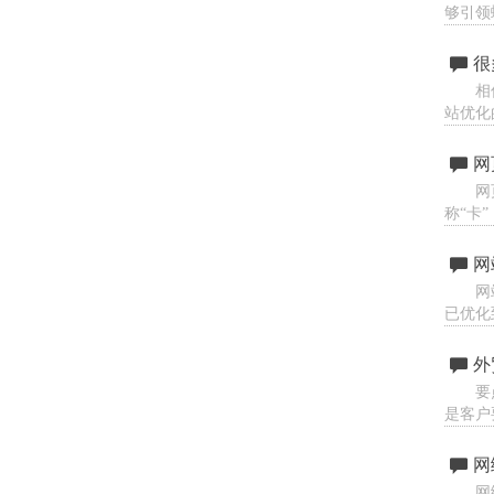
够引领
很
相
站优化
网
网
称“卡
网
网
已优化
外
要
是客户
网
网