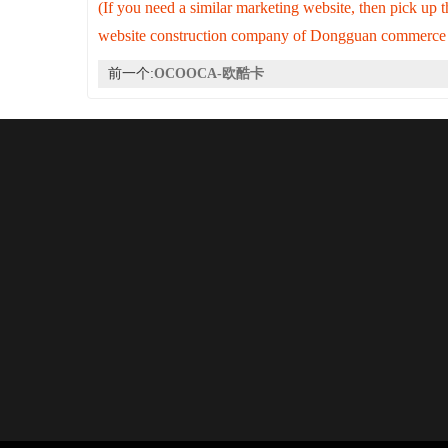
(If you need a similar marketing website, then pick 
website construction company of Dongguan commerce a
前一个:
OCOOCA-欧酷卡