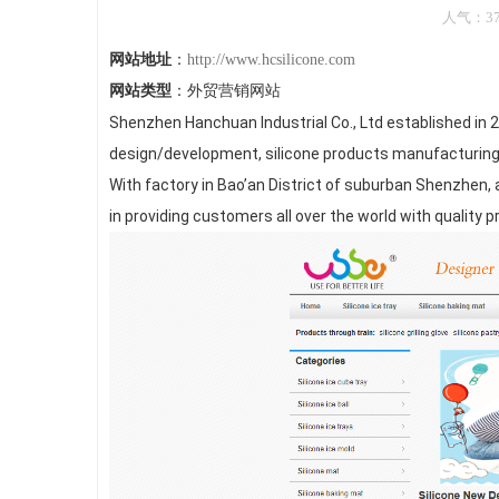
人气：377
网站地址
：
http://www.hcsilicone.com
网站类型
：外贸营销网站
Shenzhen Hanchuan Industrial Co., Ltd established in 2
design/development, silicone products manufacturing
With factory in Bao’an District of suburban Shenzhen,
in providing customers all over the world with quality 