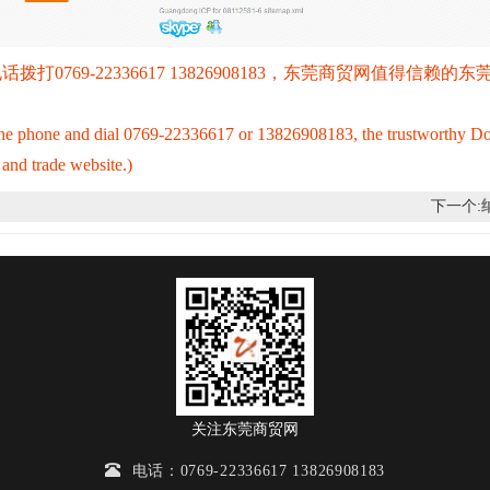
69-22336617 13826908183，东莞商贸网值得信赖的东
up the phone and dial 0769-22336617 or 13826908183, the trustworthy 
nd trade website.)
下一个:
关注东莞商贸网
电话：0769-22336617 13826908183