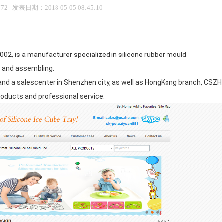
2 发表日期：2018-05-05 08:45:10
002, is a manufacturer specialized in silicone rubber mould
 and assembling.
 and a salescenter in Shenzhen city, as well as HongKong branch, CSZH
products and professional service.