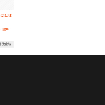
莞网站建
Dongguan
纳优童装